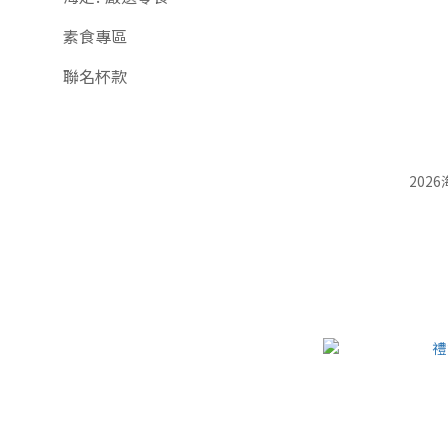
素食專區
聯名杯款
202