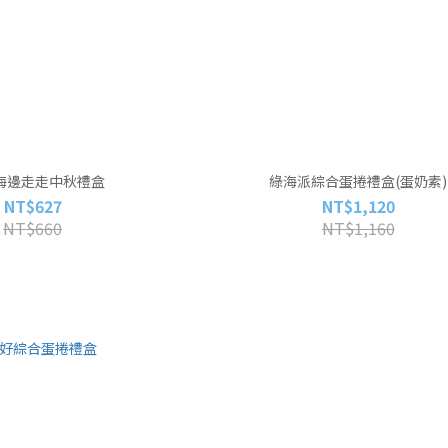
6海邊走走中秋禮盒
綠海派綜合蛋捲禮盒(蛋奶素)
NT$627
NT$1,120
NT$660
NT$1,160