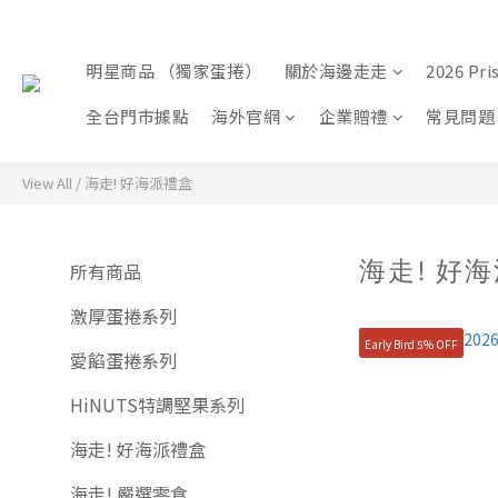
明星商品 （獨家蛋捲）
關於海邊走走
2026 P
全台門市據點
海外官網
企業贈禮
常見問題
View All
/
海走! 好海派禮盒
海走! 好
所有商品
激厚蛋捲系列
Early Bird 5% OFF
愛餡蛋捲系列
HiNUTS特調堅果系列
海走! 好海派禮盒
海走! 嚴選零食