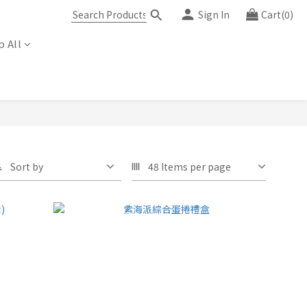
Sign In
Cart(0)
 All
Sort by
48 Items per page