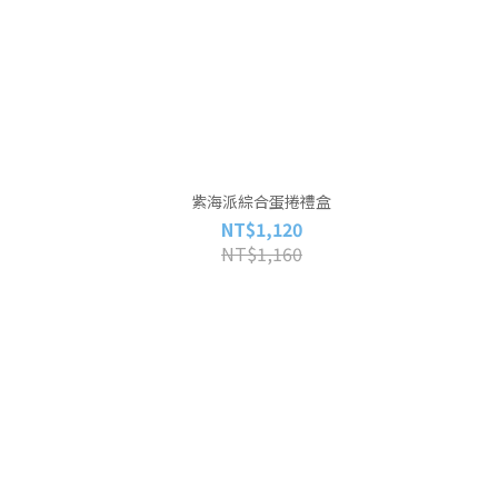
紫海派綜合蛋捲禮盒
NT$1,120
NT$1,160